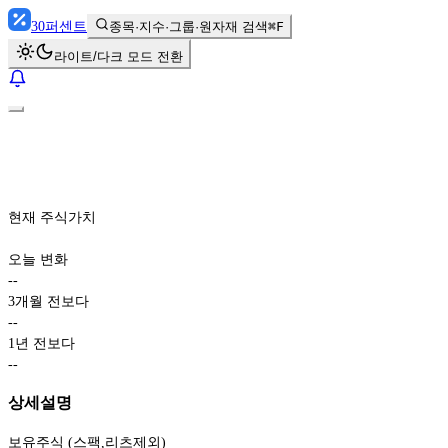
30
퍼센트
종목·지수·그룹·원자재 검색
⌘F
라이트/다크 모드 전환
현재 주식가치
오늘 변화
-
-
3개월 전보다
-
-
1년 전보다
-
-
상세설명
보유주식 (스팩,리츠제외)