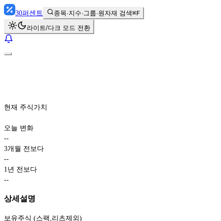
30
퍼센트
종목·지수·그룹·원자재 검색
⌘F
라이트/다크 모드 전환
현재 주식가치
오늘 변화
-
-
3개월 전보다
-
-
1년 전보다
-
-
상세설명
보유주식 (스팩,리츠제외)