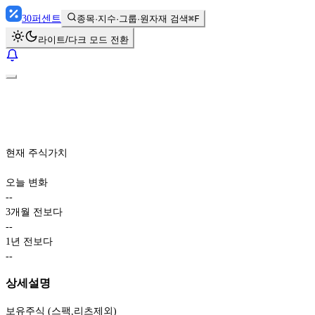
30
퍼센트
종목·지수·그룹·원자재 검색
⌘F
라이트/다크 모드 전환
현재 주식가치
오늘 변화
-
-
3개월 전보다
-
-
1년 전보다
-
-
상세설명
보유주식 (스팩,리츠제외)