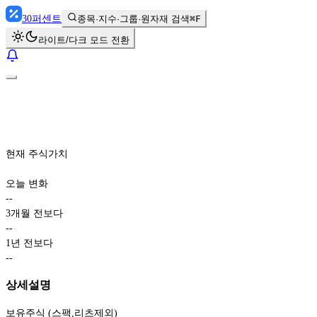
30
퍼센트
종목·지수·그룹·원자재 검색
⌘F
라이트/다크 모드 전환
현재 주식가치
오늘 변화
-
-
3개월 전보다
-
-
1년 전보다
-
-
상세설명
보유주식 (스팩,리츠제외)