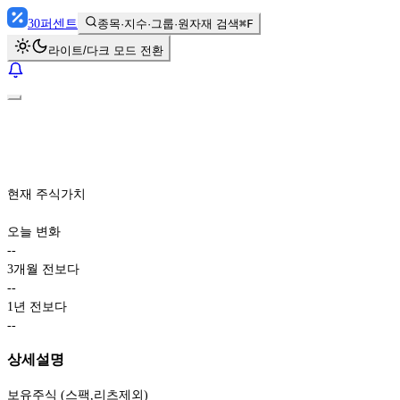
30
퍼센트
종목·지수·그룹·원자재 검색
⌘F
라이트/다크 모드 전환
현재 주식가치
오늘 변화
-
-
3개월 전보다
-
-
1년 전보다
-
-
상세설명
보유주식 (스팩,리츠제외)