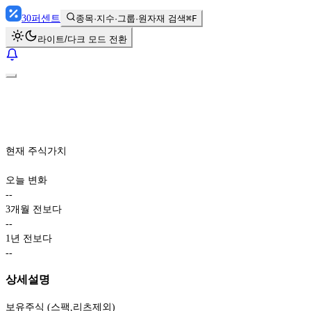
30
퍼센트
종목·지수·그룹·원자재 검색
⌘F
라이트/다크 모드 전환
현재 주식가치
오늘 변화
-
-
3개월 전보다
-
-
1년 전보다
-
-
상세설명
보유주식 (스팩,리츠제외)