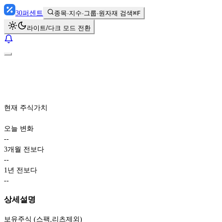
30
퍼센트
종목·지수·그룹·원자재 검색
⌘F
라이트/다크 모드 전환
현재 주식가치
오늘 변화
-
-
3개월 전보다
-
-
1년 전보다
-
-
상세설명
보유주식 (스팩,리츠제외)