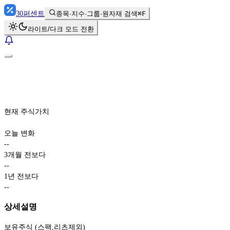
30
퍼센트
종목·지수·그룹·원자재 검색
⌘F
라이트/다크 모드 전환
현재 주식가치
오늘 변화
-
-
3개월 전보다
-
-
1년 전보다
-
-
상세설명
보유주식 (스팩,리츠제외)