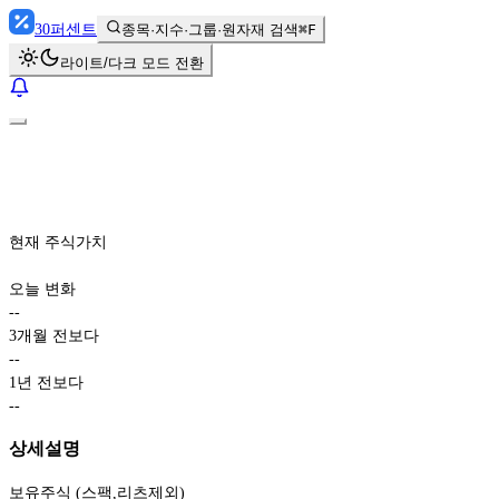
30
퍼센트
종목·지수·그룹·원자재 검색
⌘F
라이트/다크 모드 전환
현재 주식가치
오늘 변화
-
-
3개월 전보다
-
-
1년 전보다
-
-
상세설명
보유주식 (스팩,리츠제외)