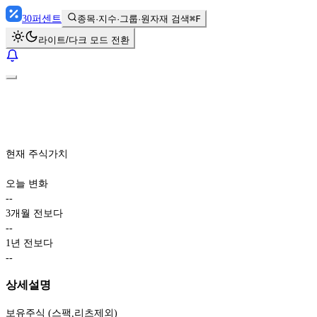
30
퍼센트
종목·지수·그룹·원자재 검색
⌘F
라이트/다크 모드 전환
현재 주식가치
오늘 변화
-
-
3개월 전보다
-
-
1년 전보다
-
-
상세설명
보유주식 (스팩,리츠제외)