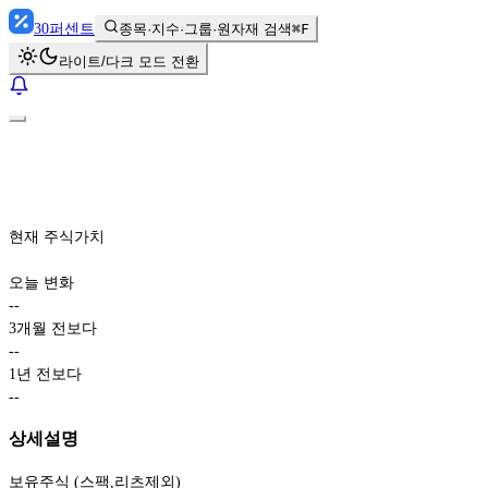
30
퍼센트
종목·지수·그룹·원자재 검색
⌘F
라이트/다크 모드 전환
현재 주식가치
오늘 변화
-
-
3개월 전보다
-
-
1년 전보다
-
-
상세설명
보유주식 (스팩,리츠제외)