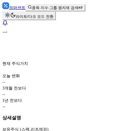
30
퍼센트
종목·지수·그룹·원자재 검색
⌘F
라이트/다크 모드 전환
현재 주식가치
오늘 변화
-
-
3개월 전보다
-
-
1년 전보다
-
-
상세설명
보유주식 (스팩,리츠제외)