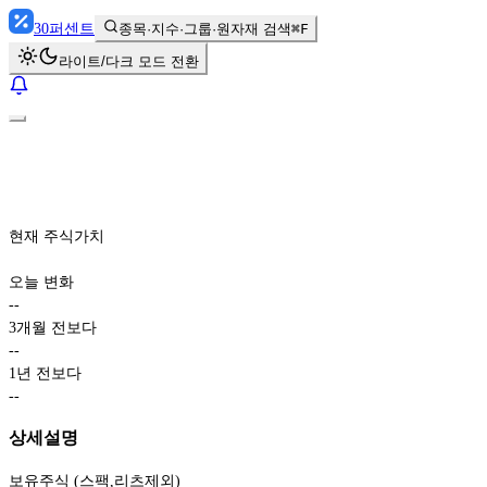
30
퍼센트
종목·지수·그룹·원자재 검색
⌘F
라이트/다크 모드 전환
현재 주식가치
오늘 변화
-
-
3개월 전보다
-
-
1년 전보다
-
-
상세설명
보유주식 (스팩,리츠제외)