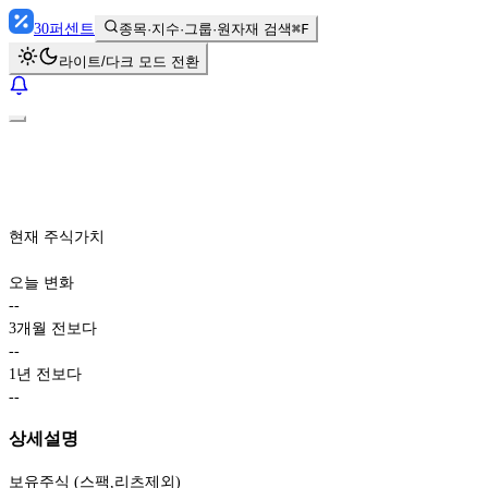
30
퍼센트
종목·지수·그룹·원자재 검색
⌘F
라이트/다크 모드 전환
현재 주식가치
오늘 변화
-
-
3개월 전보다
-
-
1년 전보다
-
-
상세설명
보유주식 (스팩,리츠제외)