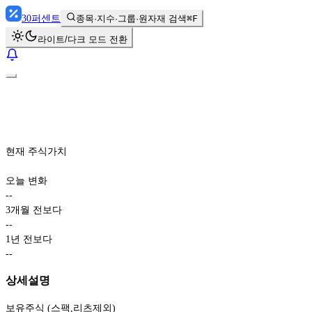
30
퍼센트
종목·지수·그룹·원자재 검색
⌘F
라이트/다크 모드 전환
현재 주식가치
오늘 변화
-
-
3개월 전보다
-
-
1년 전보다
-
-
상세설명
보유주식 (스팩,리츠제외)