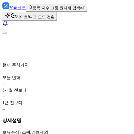
30
퍼센트
종목·지수·그룹·원자재 검색
⌘F
라이트/다크 모드 전환
현재 주식가치
오늘 변화
-
-
3개월 전보다
-
-
1년 전보다
-
-
상세설명
보유주식 (스팩,리츠제외)