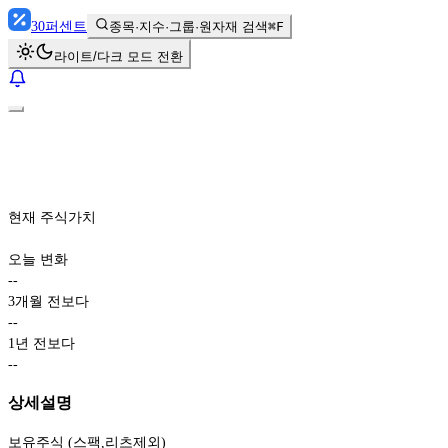
30
퍼센트
종목·지수·그룹·원자재 검색
⌘F
라이트/다크 모드 전환
현재 주식가치
오늘 변화
-
-
3개월 전보다
-
-
1년 전보다
-
-
상세설명
보유주식 (스팩,리츠제외)