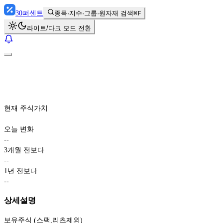
30
퍼센트
종목·지수·그룹·원자재 검색
⌘F
라이트/다크 모드 전환
현재 주식가치
오늘 변화
-
-
3개월 전보다
-
-
1년 전보다
-
-
상세설명
보유주식 (스팩,리츠제외)