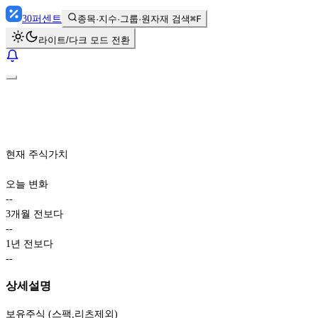
30
퍼센트
종목·지수·그룹·원자재 검색
⌘F
라이트/다크 모드 전환
현재 주식가치
오늘 변화
-
-
3개월 전보다
-
-
1년 전보다
-
-
상세설명
보유주식 (스팩,리츠제외)