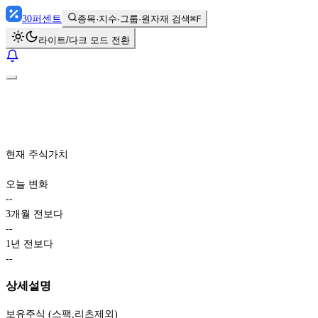
30
퍼센트
종목·지수·그룹·원자재 검색
⌘F
라이트/다크 모드 전환
현재 주식가치
오늘 변화
-
-
3개월 전보다
-
-
1년 전보다
-
-
상세설명
보유주식 (스팩,리츠제외)