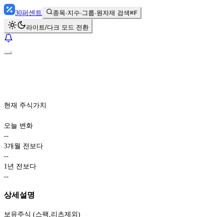
30
퍼센트
종목·지수·그룹·원자재 검색
⌘F
라이트/다크 모드 전환
현재 주식가치
오늘 변화
-
-
3개월 전보다
-
-
1년 전보다
-
-
상세설명
보유주식 (스팩,리츠제외)