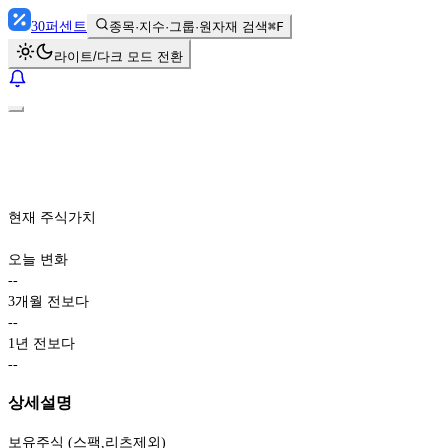
30
퍼센트
종목·지수·그룹·원자재 검색
⌘F
라이트/다크 모드 전환
현재 주식가치
오늘 변화
-
-
3개월 전보다
-
-
1년 전보다
-
-
상세설명
보유주식 (스팩,리츠제외)