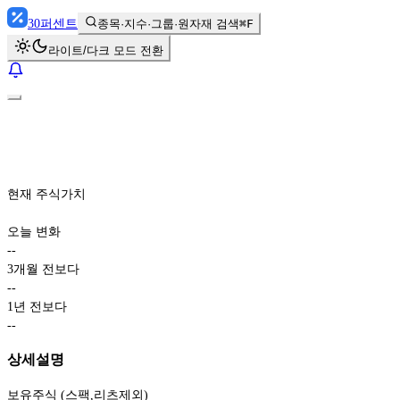
30
퍼센트
종목·지수·그룹·원자재 검색
⌘F
라이트/다크 모드 전환
현재 주식가치
오늘 변화
-
-
3개월 전보다
-
-
1년 전보다
-
-
상세설명
보유주식 (스팩,리츠제외)