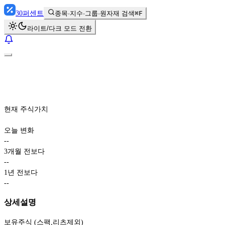
30
퍼센트
종목·지수·그룹·원자재 검색
⌘F
라이트/다크 모드 전환
현재 주식가치
오늘 변화
-
-
3개월 전보다
-
-
1년 전보다
-
-
상세설명
보유주식 (스팩,리츠제외)