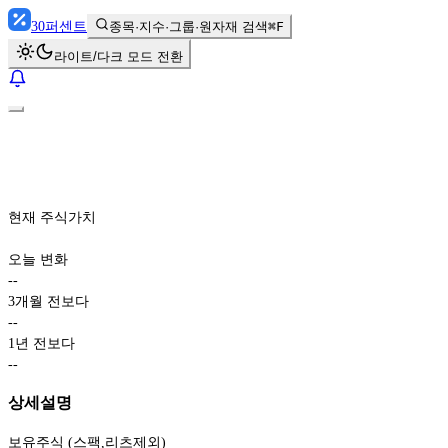
30
퍼센트
종목·지수·그룹·원자재 검색
⌘F
라이트/다크 모드 전환
현재 주식가치
오늘 변화
-
-
3개월 전보다
-
-
1년 전보다
-
-
상세설명
보유주식 (스팩,리츠제외)